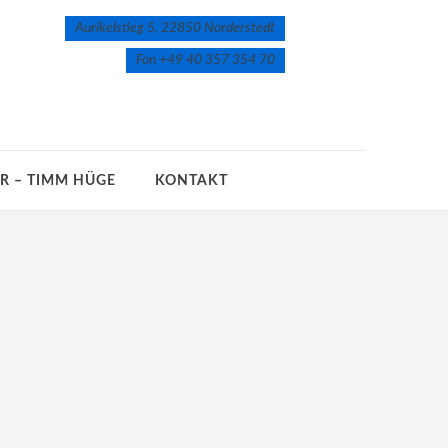
Aurikelstieg 5, 22850 Norderstedt
Fon +49 40 357 354 70
UR – TIMM HÜGE
KONTAKT